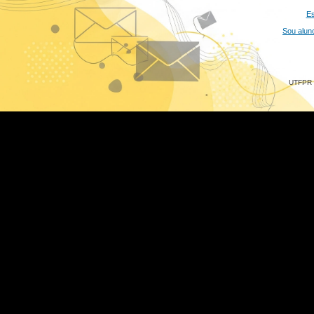
Es
Sou alun
UTFPR